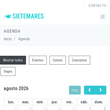
CONTACTO
AGENDA
Inicio
/
Agenda
Mostrar todos
Eventos
Cursos
Concursos
Viajes
agosto 2026
Hoy
lun.
mar.
mié.
jue.
vie.
sáb.
dom.
27
28
29
30
31
1
2