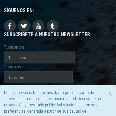
SÍGUENOS EN:
SUBSCRÍBETE A NUESTRO NEWSLETTER
Tu nombre
Tu correo
He leído y acepto la
política de privacidad
x
Este sitio web utiliza cookies, tanto propias como de
ENVIAR
terceros, para recopilar información estadística sobre su
navegación y mostrarle publicidad relacionada con sus
preferencias, generada a partir de sus pautas de