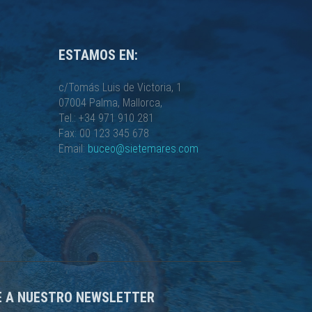
ESTAMOS EN:
c/Tomás Luis de Victoria, 1
07004 Palma, Mallorca,
Tel.: +34 971 910 281
Fax: 00 123 345 678
Email:
buceo@sietemares.com
E A NUESTRO NEWSLETTER