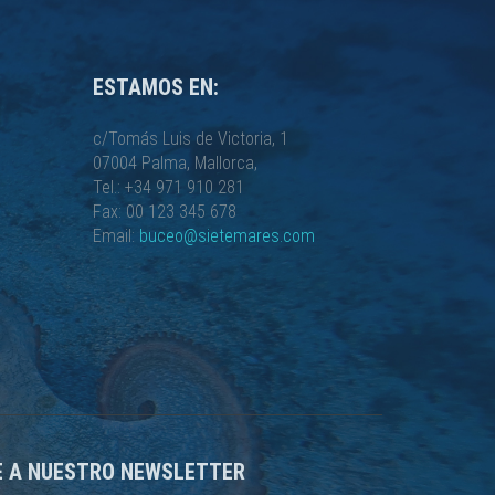
ESTAMOS EN:
c/Tomás Luis de Victoria, 1
07004 Palma, Mallorca,
Tel.: +34 971 910 281
Fax: 00 123 345 678
Email:
buceo@sietemares.com
E A NUESTRO NEWSLETTER