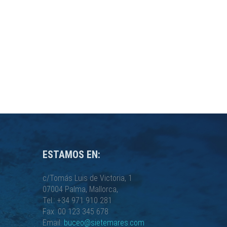
ESTAMOS EN:
c/Tomás Luis de Victoria, 1
07004 Palma, Mallorca,
Tel.: +34 971 910 281
Fax: 00 123 345 678
Email:
buceo@sietemares.com