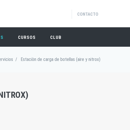
CONTACTO
OS
CURSOS
CLUB
rvicios
/
Estaciòn de carga de botellas (aire y nitrox)
NITROX)