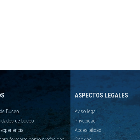
OS
ASPECTOS LEGALES
de Buceo
Aviso legal
lidades de buceo
Privacidad
 experiencia
Accesibilidad
para formarte como profesional
Cookies