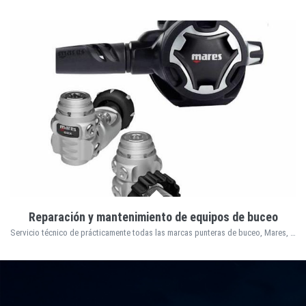
Reparación y mantenimiento de equipos de buceo
Servicio técnico de prácticamente todas las marcas punteras de buceo, Mares, Scubapro,Aqualung,Apeks,Cressi, Suunto...