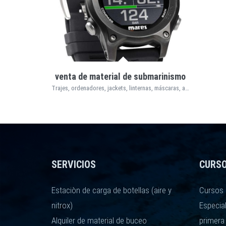
venta de material de submarinismo
Trajes, ordenadores, jackets, linternas, máscaras, aletas, reguladores, complementos...
SERVICIOS
CURS
Estaciòn de carga de botellas (aire y
Cursos 
nitrox)
Especia
Alquiler de material de buceo
primera