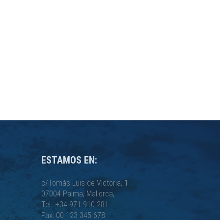
ESTAMOS EN:
c/Tomás Luis de Victoria, 1
07004 Palma, Mallorca,
Tel.: +34 971 910 281
Fax: 00 123 345 678