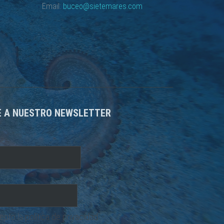
Email:
buceo@sietemares.com
E A NUESTRO NEWSLETTER
cepto la
política de privacidad