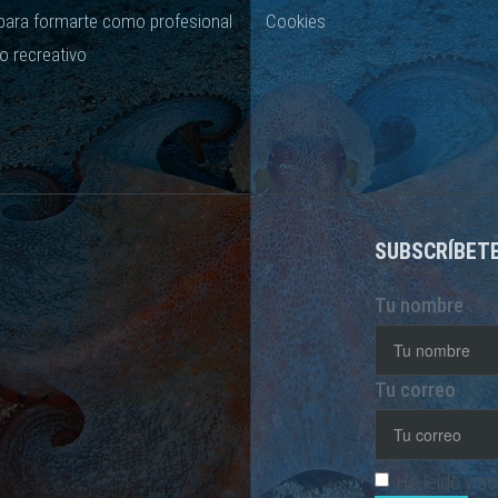
para formarte como profesional
Cookies
o recreativo
SUBSCRÍBET
Tu nombre
Tu correo
He leído y a